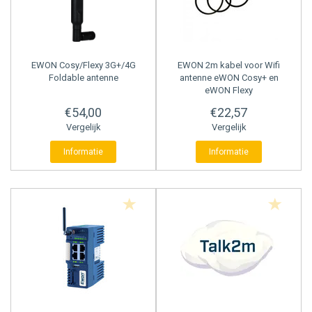
EWON
Cosy/Flexy 3G+/4G
EWON
2m kabel voor Wifi
Foldable antenne
antenne eWON Cosy+ en
eWON Flexy
€54,00
€22,57
Vergelijk
Vergelijk
Informatie
Informatie