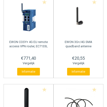
WEEG CONTROLLER
EWON
COSY+ 4G EU remote
EWON
3G+/4G SMA
access VPN router, EC7133L
quadband antenne
€771,40
€20,55
Vergelijk
Vergelijk
Informatie
Informatie