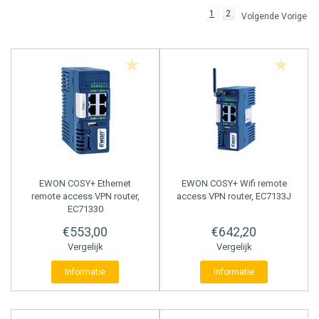
1
2
Volgende Vorige
BACNET GATEWAYS
WISE MODULES
WINMATE
PULS TELLERS
MODBUS GATEWAYS
ADVANTECH
PRESET TELLERS
DALI GATEWAYS
HMS
UREN TELLERS
OCPP
TACHOMETERS
AC GATEWAYS
POSITIE DISPLAYS
EWON
COSY+ Ethernet
EWON
COSY+ Wifi remote
remote access VPN router,
access VPN router, EC7133J
AIR TO WATER GATEWAYS
MULTIFUNCTIONELE TELLERS
EC71330
€553,00
€642,20
ENERGIEMETERS
Vergelijk
Vergelijk
Informatie
Informatie
PROCESS DISPLAYS
TEMPERATUUR DISPLAYS