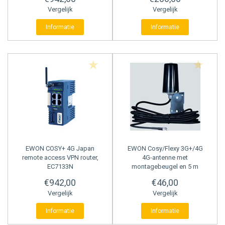
Vergelijk
Vergelijk
Informatie
Informatie
EWON
COSY+ 4G Japan
EWON
Cosy/Flexy 3G+/4G
remote access VPN router,
4G-antenne met
EC7133N
montagebeugel en 5 m
kabel
€942,00
€46,00
Vergelijk
Vergelijk
Informatie
Informatie