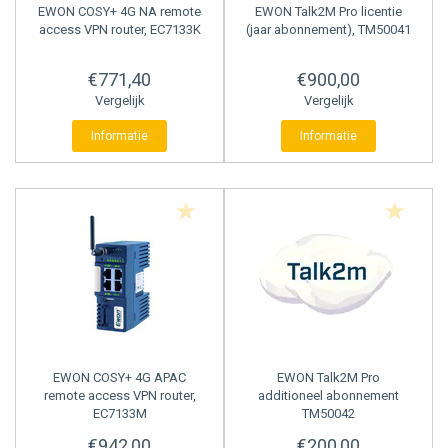
EWON
COSY+ 4G NA remote
EWON
Talk2M Pro licentie
access VPN router, EC7133K
(jaar abonnement), TM50041
€771,40
€900,00
Vergelijk
Vergelijk
Informatie
Informatie
EWON
COSY+ 4G APAC
EWON
Talk2M Pro
remote access VPN router,
additioneel abonnement
EC7133M
TM50042
€942,00
€200,00