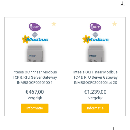
1
BACNET GATEWAYS
WISE MODULES
WINMATE
PULS TELLERS
MODBUS GATEWAYS
ADVANTECH
PRESET TELLERS
DALI GATEWAYS
HMS
UREN TELLERS
OCPP
TACHOMETERS
AC GATEWAYS
POSITIE DISPLAYS
Intesis
OCPP naar Modbus
Intesis
OCPP naar Modbus
TCP & RTU Server Gateway
TCP & RTU Server Gateway
INMBSOCP0010100 1
INMBSOCP0200100 tot 20
AIR TO WATER GATEWAYS
MULTIFUNCTIONELE TELLERS
oplader met 7 aansluitingen
opladers met elk 7
€467,00
€1.239,00
aansluitingen
ENERGIEMETERS
Vergelijk
Vergelijk
Informatie
Informatie
PROCESS DISPLAYS
TEMPERATUUR DISPLAYS
1