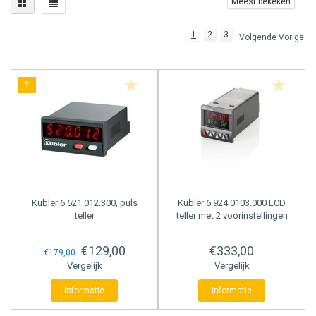
Meest bekeken
BACNET GATEWAYS
WISE MODULES
WINMATE
PULS TELLERS
1
2
3
Volgende Vorige
MODBUS GATEWAYS
ADVANTECH
PRESET TELLERS
%
DALI GATEWAYS
HMS
UREN TELLERS
OCPP
TACHOMETERS
AC GATEWAYS
POSITIE DISPLAYS
AIR TO WATER GATEWAYS
MULTIFUNCTIONELE TELLERS
Kübler
6.521.012.300, puls
Kübler
6.924.0103.000 LCD
teller
teller met 2 voorinstellingen
ENERGIEMETERS
€129,00
€333,00
€179,00
Vergelijk
Vergelijk
PROCESS DISPLAYS
Informatie
Informatie
TEMPERATUUR DISPLAYS